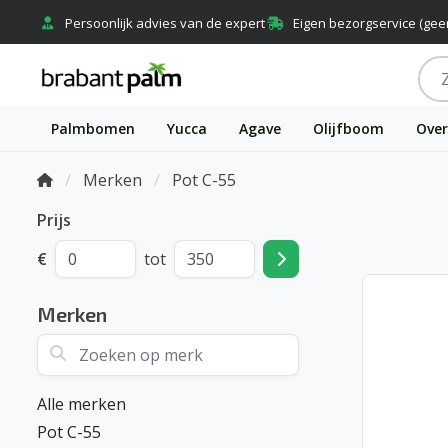
Persoonlijk advies van de expert
Eigen bezorgservice (gee
Palmbomen
Yucca
Agave
Olijfboom
Over
Merken
Pot C-55
Prijs
€
tot
Merken
Zoeken op merk
Alle merken
Pot C-55