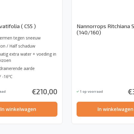
atifolia ( C55 )
Nannorrops Ritchiana S
(140/160)
ermen tegen sneeuw
zon / Half schaduw
atig extra water + voeding in
eizoen
drainerende aarde
/ -16ºC
€
210,00
€
aad
1
op voorraad
In winkelwagen
In winkelwagen