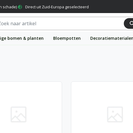
n schade)
Direct uit Zuid-Europa geselecteerd
ige bomen & planten
Bloempotten
Decoratiemateriale