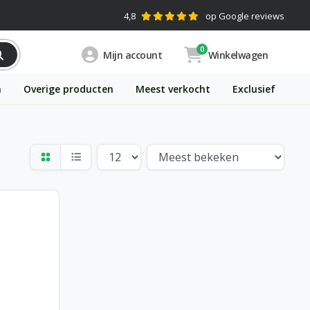
4,8
op Google reviews
0
Mijn account
Winkelwagen
n
Overige producten
Meest verkocht
Exclusief