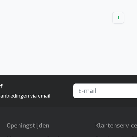
1
f
aanbiedingen via email
Openingstijden
Klantenservic