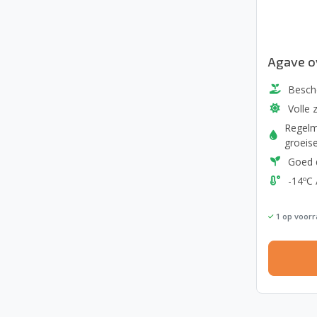
Agave ov
Besch
Volle 
Regelm
groeis
Goed 
-14ºC 
1
op voorr