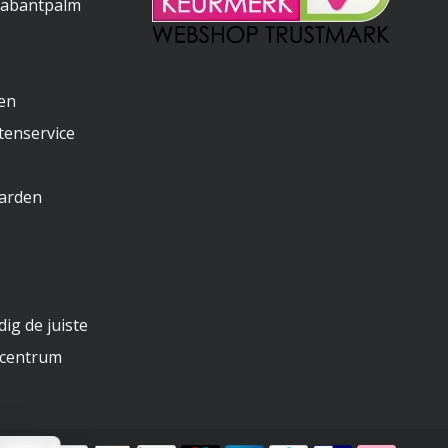
rabantpalm
gen
tenservice
arden
ig de juiste
ncentrum