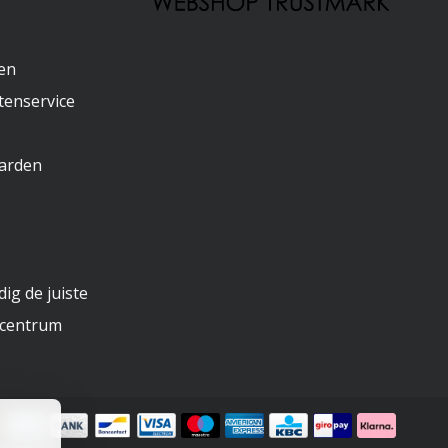
gen
tenservice
arden
ig de juiste
ncentrum