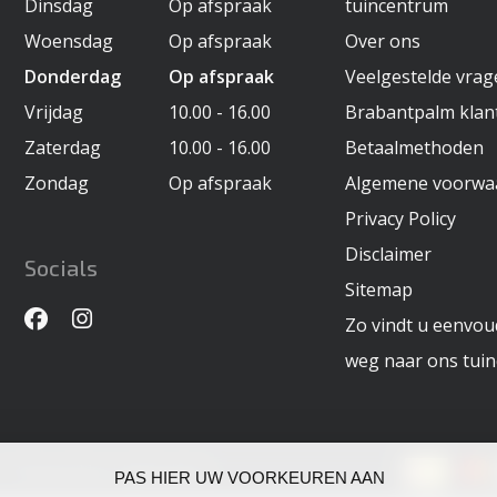
Dinsdag
Op afspraak
tuincentrum
Woensdag
Op afspraak
Over ons
Donderdag
Op afspraak
Veelgestelde vra
Vrijdag
10.00 - 16.00
Brabantpalm klan
Zaterdag
10.00 - 16.00
Betaalmethoden
Zondag
Op afspraak
Algemene voorwa
Privacy Policy
Disclaimer
Socials
Sitemap
Zo vindt u eenvoud
weg naar ons tui
- Powered by
Lightspeed
PAS HIER UW VOORKEUREN AAN