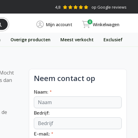
4,8
op Google reviews
0
Mijn account
Winkelwagen
n
Overige producten
Meest verkocht
Exclusief
 Mocht
Neem contact op
ns dan
Naam:
*
 de
Bedrijf:
E-mail:
*