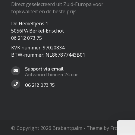
Direct geselecteerd uit Zuid-Europa voor
topkwaliteit en de beste prijs.
De Hemeltjens 1
5056PA Berkel-Enschot
06 212 073 75
KVK nummer: 97020834
BTW-nummer: NL867877443B01
Support via email
Antwoord binnen 24 uur
06 212 073 75
© Copyright 2026 Brabantpalm - Theme by
Frontlabel