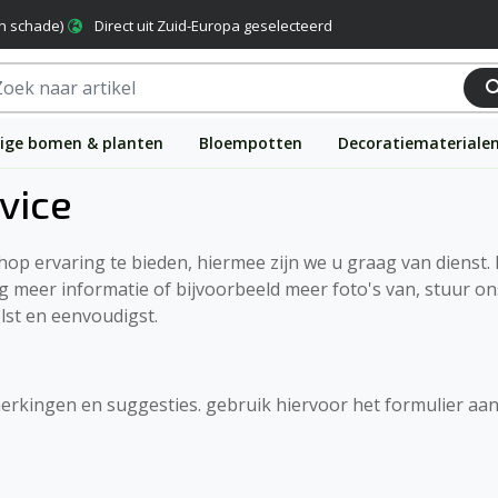
n schade)
Direct uit Zuid-Europa geselecteerd
ige bomen & planten
Bloempotten
Decoratiemateriale
vice
hop ervaring te bieden, hiermee zijn we u graag van dienst.
g meer informatie of bijvoorbeeld meer foto's van, stuur o
lst en eenvoudigst.
merkingen en suggesties. gebruik hiervoor het formulier aan