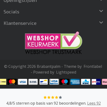
Openingstijden
Socials
Klantenservice
© Copyright 2026 Brabantpalm - Theme by
Frontlabel
- Powered by
Lightspeed
4,8
/
5
sterren op basis van
92
beoordelingen.
Lees 92