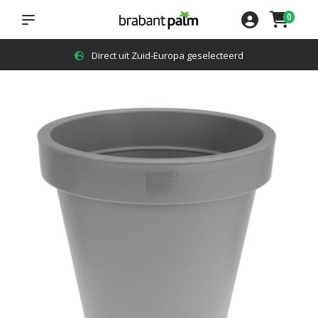
0
Direct uit Zuid-Europa geselecteerd