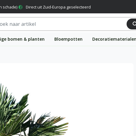
n schade)
Direct uit Zuid-Europa geselecteerd
ige bomen & planten
Bloempotten
Decoratiemateriale