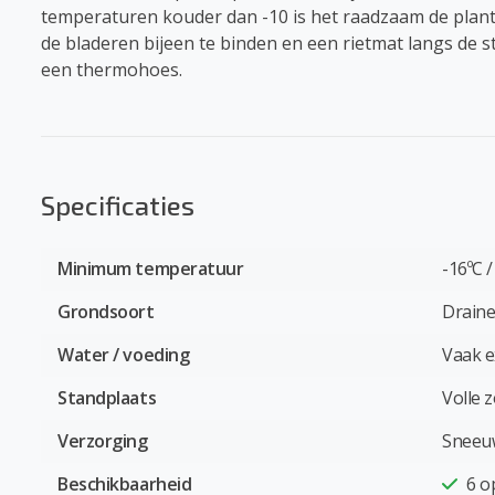
temperaturen kouder dan -10 is het raadzaam de plant
de bladeren bijeen te binden en een rietmat langs de 
een thermohoes.
Specificaties
Minimum temperatuur
-16ºC /
Grondsoort
Draine
Water / voeding
Vaak e
Standplaats
Volle 
Verzorging
Sneeuw
Beschikbaarheid
6
o