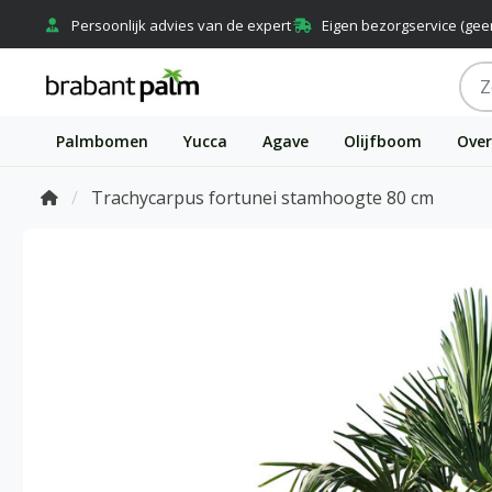
Persoonlijk advies van de expert
Eigen bezorgservice (gee
Palmbomen
Yucca
Agave
Olijfboom
Over
Trachycarpus fortunei stamhoogte 80 cm