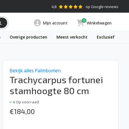
4,8
op Google reviews
0
Mijn account
Winkelwagen
n
Overige producten
Meest verkocht
Exclusief
Bekijk alles Palmbomen
Trachycarpus fortunei
stamhoogte 80 cm
6
Op voorraad
€
184,00