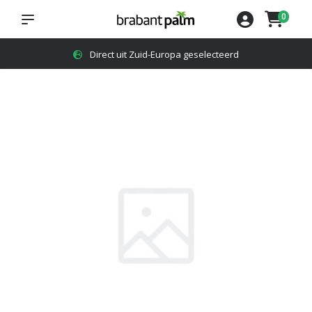
0
4,8
op Google reviews