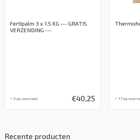
Fertipalm 3 x 1.5 KG --- GRATIS
Thermoho
VERZENDING ---
€
40,25
9
op voorraad
17
op voorr
Recente producten