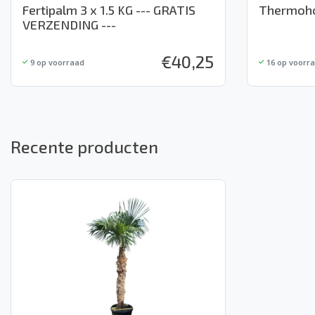
Fertipalm 3 x 1.5 KG --- GRATIS
Thermoho
VERZENDING ---
€
40,25
9
op voorraad
16
op voorr
Recente producten