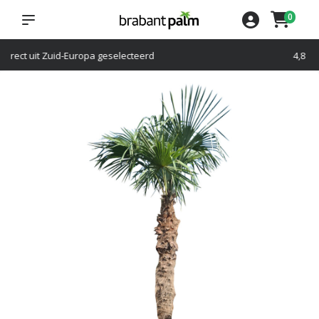
0
4,8
op Google reviews