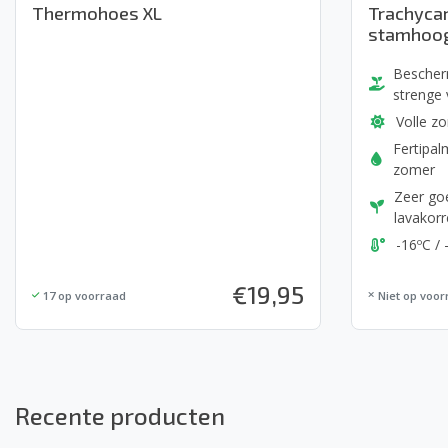
Thermohoes XL
Trachyca
stamhoog
Bescher
strenge 
Volle z
Fertipal
zomer
Zeer go
lavakorr
-16ºC / 
€
19,95
17
op voorraad
Niet op voor
Recente producten