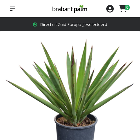
0
4,8
op Google reviews