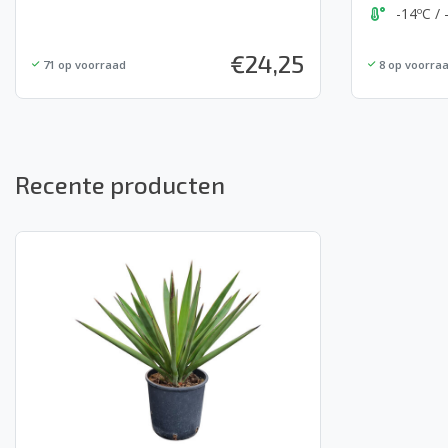
-14ºC / 
€
24,25
71
op voorraad
8
op voorra
Recente producten