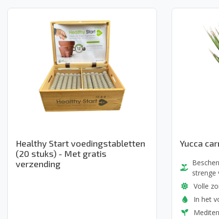
Healthy Start voedingstabletten
Yucca car
(20 stuks) - Met gratis
Bescher
verzending
strenge 
Volle z
In het v
Mediter