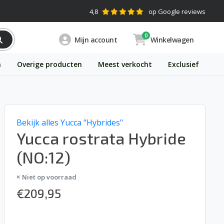
4,8
op Google reviews
0
Mijn account
Winkelwagen
n
Overige producten
Meest verkocht
Exclusief
Bekijk alles Yucca "Hybrides"
Yucca rostrata Hybride
(NO:12)
Niet op voorraad
€
209,95