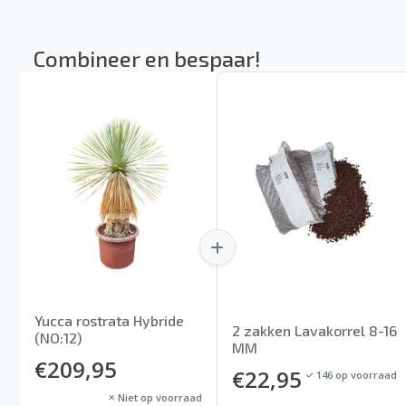
Combineer en bespaar!
Yucca rostrata Hybride
2 zakken Lavakorrel 8-16
(NO:12)
MM
€209,95
€22,95
146
op voorraad
Niet op voorraad