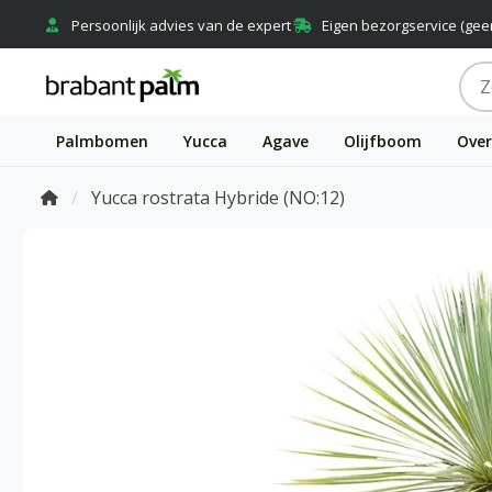
Persoonlijk advies van de expert
Eigen bezorgservice (gee
Palmbomen
Yucca
Agave
Olijfboom
Over
Yucca rostrata Hybride (NO:12)