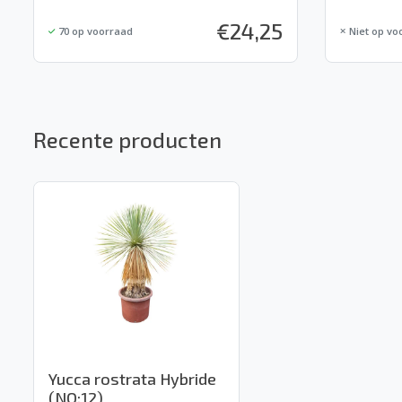
€
24,25
70
op voorraad
Niet op vo
Recente producten
Yucca rostrata Hybride
(NO:12)