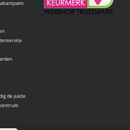
rabantpalm
gen
tenservice
arden
ig de juiste
ncentrum