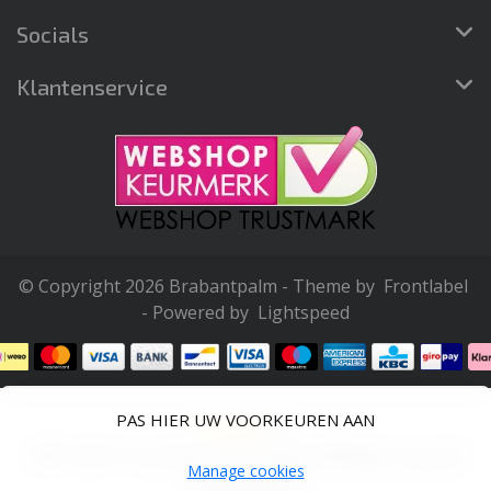
Socials
Klantenservice
© Copyright 2026 Brabantpalm - Theme by
Frontlabel
- Powered by
Lightspeed
PAS HIER UW VOORKEUREN AAN
4,8
/
5
sterren op basis van
92
beoordelingen.
Lees 92
Manage cookies
beoordelingen