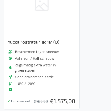
Yucca rostrata "Hidra" (D)
Beschermen tegen sneeuw
Volle zon / Half schaduw
Regelmatig extra water in
groeiseizoen
Goed drainerende aarde
-18ºC / -20ºC
€
1.575,00
€
769,99
1
op voorraad