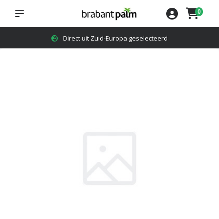
0
4,8
op Google reviews