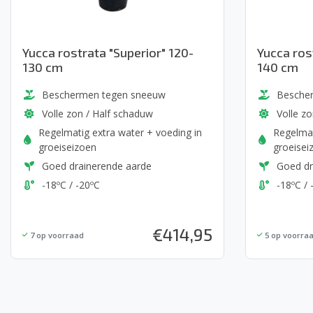
Yucca rostrata "Superior" 120-
Yucca ros
130 cm
140 cm
Beschermen tegen sneeuw
Besche
Volle zon / Half schaduw
Volle z
Regelmatig extra water + voeding in
Regelmat
groeiseizoen
groeisei
Goed drainerende aarde
Goed dr
-18ºC / -20ºC
-18ºC / 
€
414,95
7
op voorraad
5
op voorra