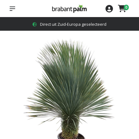
0
4,8
op Google reviews