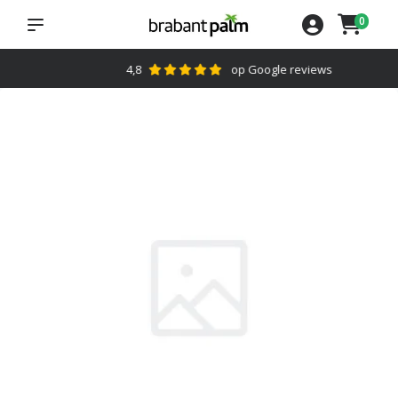
0
4,8
op Google reviews