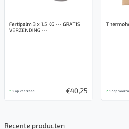
Fertipalm 3 x 1.5 KG --- GRATIS
Thermoho
VERZENDING ---
€
40,25
9
op voorraad
17
op voorr
Recente producten